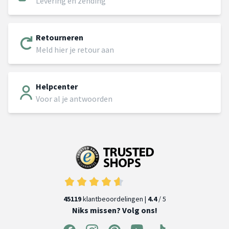
Levering en zending
Retourneren
Meld hier je retour aan
Helpcenter
Voor al je antwoorden
45119
klantbeoordelingen |
4.4
/ 5
Niks missen? Volg ons!