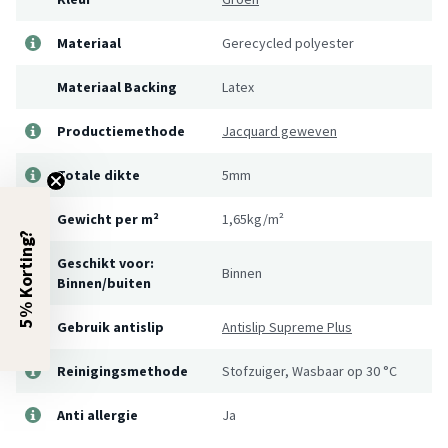
Materiaal
Gerecycled polyester
Materiaal Backing
Latex
Productiemethode
Jacquard geweven
Totale dikte
5mm
Gewicht per m²
1,65kg/m²
5% Korting?
Geschikt voor:
Binnen
Binnen/buiten
Gebruik antislip
Antislip Supreme Plus
Reinigingsmethode
Stofzuiger, Wasbaar op 30 °C
Anti allergie
Ja