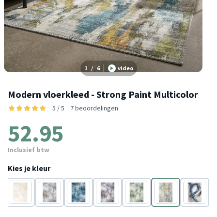
1
/
6
video
Modern vloerkleed - Strong Paint Multicolor
5 / 5
7 beoordelingen
52.95
Inclusief btw
Kies je kleur
Crème
Grijs
Turquoise
Grijs
Groen
Multicolor
Blauw