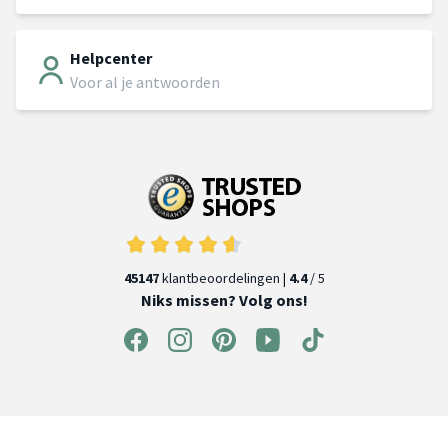
Helpcenter
Voor al je antwoorden
45147
klantbeoordelingen |
4.4
/ 5
Niks missen? Volg ons!