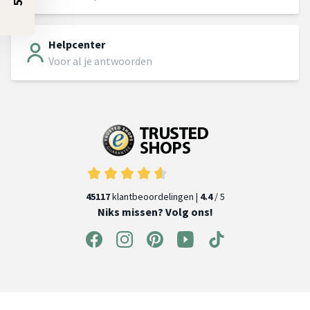
Helpcenter
Voor al je antwoorden
45117
klantbeoordelingen |
4.4
/ 5
Niks missen? Volg ons!