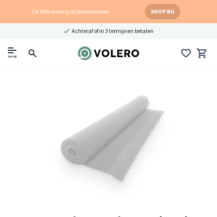
Tot 40% korting op buitenkleden
SHOP NU
Achteraf of in 3 termijnen betalen
menu