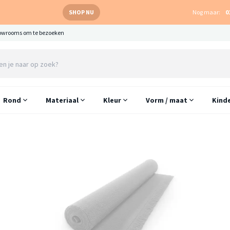
SHOP NU
Nog maar:
0
owrooms om te bezoeken
Rond
Materiaal
Kleur
Vorm / maat
Kind