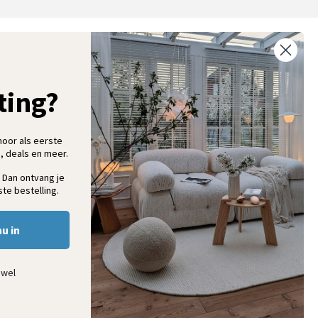
ntvang 5% korting op je eerste bestelling
chrijf je in voor onze nieuwsbrief en ontvang als eerste nieuwe
ooninspiratie, collecties en aanbiedingen
ting?
hoor als eerste
, deals en meer.
Aanmelden
 Dan ontvang je
te bestelling.
nu in
ewel