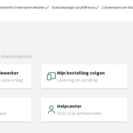
teraf of in 3 termijnen betalen
Gratis bezorgd vanaf 89 euro
2 showrooms om te 
 klantenservice
dewerker
Mijn bestelling volgen
 jouw vraag
Levering en zending
Helpcenter
 aan
Voor al je antwoorden