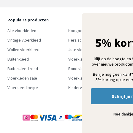
Populaire producten
O
S
Alle vloerkleden
Hoogpolig vloerkleed
w
5% kor
Vintage vloerkleed
Perzisch tapijt
Wollen vloerkleed
Jute vloerkleed
Blijf op de hoogte en 
Buitenkleed
Vloerkleed groen
over nieuwe producten
Buitenkleed rond
Rond vloerkleed
Ben je nog geen klant?
Vloerkleden sale
Vloerkleden outlet
5% korting op je eers
Vloerkleed beige
Kindervloerkleden
Schrijf je 
Nee dankj