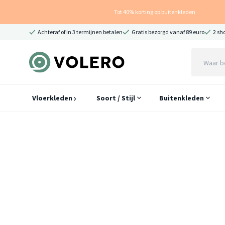
Tot 40% korting op buitenkleden
Achteraf of in 3 termijnen betalen
Gratis bezorgd vanaf 89 euro
2 sh
Vloerkleden
Soort / Stijl
Buitenkleden