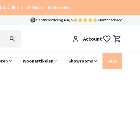
1
Dag
15
Uren
39
Minuten
34
Seconden
Klantbeoordeling
4.4
/ 5
Klantenservice
Account
eren
Woonartikelen
Showrooms
SALE