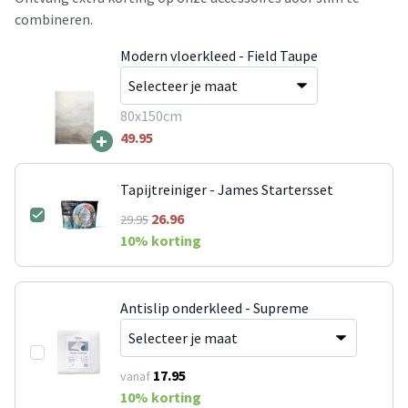
combineren.
Modern vloerkleed - Field Taupe
80x150cm
+
49.95
Tapijtreiniger - James Startersset
26.96
29.95
10
% korting
Antislip onderkleed - Supreme
17.95
vanaf
10
% korting