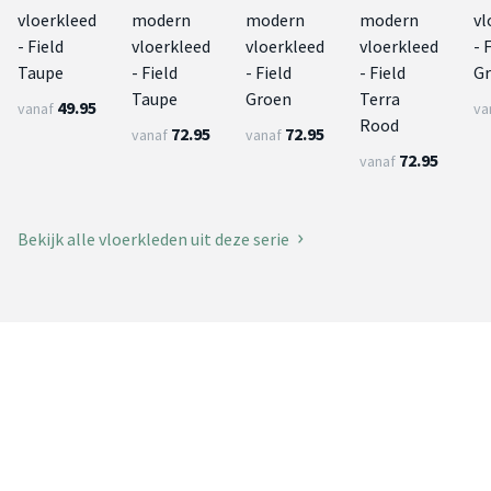
vloerkleed
modern
modern
modern
vl
- Field
vloerkleed
vloerkleed
vloerkleed
- 
Taupe
- Field
- Field
- Field
G
Taupe
Groen
Terra
49.95
vanaf
va
Rood
72.95
72.95
vanaf
vanaf
72.95
vanaf
Bekijk alle vloerkleden uit deze serie