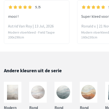
5
/5
mooi !
Super kleed voo
Astrid Van Roy | 13 Jul, 2026
Ronald v. | 21 No
Modern vloerkleed - Field Taupe
Modern vloerkleed 
200x290cm
160x230cm
Andere kleuren uit de serie
Modern
Rond
Rond
Rond
M