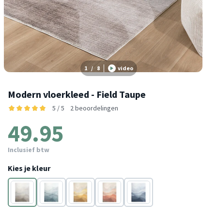
1
/
8
video
Modern vloerkleed - Field Taupe
5 / 5
2 beoordelingen
49.95
Inclusief btw
Kies je kleur
Taupe
Groen
Geel
Rood
Grijs