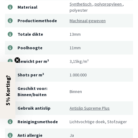
Synthetisch
,
polypropyleen
,
Materiaal
polyester
Productiemethode
Machinaal geweven
Totale dikte
13mm
Poolhoogte
11mm
Gewicht per m²
3,15kg/m²
Shots per m²
1.000.000
5% Korting?
Geschikt voor:
Binnen
Binnen/buiten
Gebruik antislip
Antislip Supreme Plus
Reinigingsmethode
Lichtvochtige doek, Stofzuiger
Anti allergie
Ja