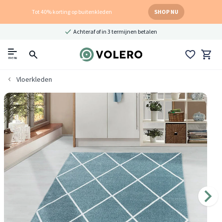
Tot 40% korting op buitenkleden
SHOP NU
Achteraf of in 3 termijnen betalen
menu
Vloerkleden