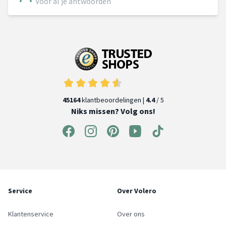
Voor al je antwoorden
45164
klantbeoordelingen |
4.4
/ 5
Niks missen? Volg ons!
Service
Over Volero
Klantenservice
Over ons