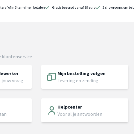
teraf of in 3 termijnen betalen
Gratis bezorgd vanaf 89 euro
2 showrooms om te 
 klantenservice
dewerker
Mijn bestelling volgen
 jouw vraag
Levering en zending
Helpcenter
 aan
Voor al je antwoorden