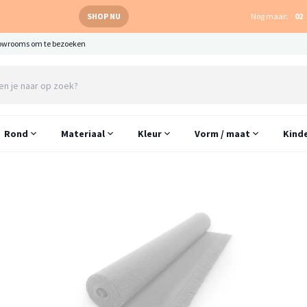
SHOP NU
Nog maar:
02
owrooms om te bezoeken
Rond
Materiaal
Kleur
Vorm / maat
Kind