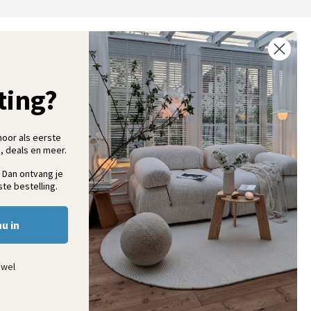
ntvang 5% korting op je eerste bestelling
chrijf je in voor onze nieuwsbrief en ontvang als eerste nieuwe
ooninspiratie, collecties en aanbiedingen
ting?
hoor als eerste
, deals en meer.
Aanmelden
 Dan ontvang je
te bestelling.
nu in
ewel