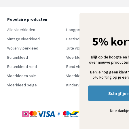
Populaire producten
O
S
Alle vloerkleden
Hoogpolig vloerkleed
w
5% kor
Vintage vloerkleed
Perzisch tapijt
Wollen vloerkleed
Jute vloerkleed
Blijf op de hoogte en 
Buitenkleed
Vloerkleed groen
over nieuwe producten
Buitenkleed rond
Rond vloerkleed
Ben je nog geen klant?
Vloerkleden sale
Vloerkleden outlet
5% korting op je eers
Vloerkleed beige
Kindervloerkleden
Schrijf je 
Nee dankj