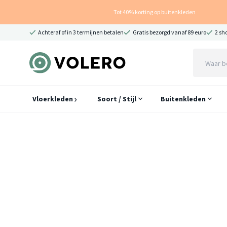
Tot 40% korting op buitenkleden
Achteraf of in 3 termijnen betalen
Gratis bezorgd vanaf 89 euro
2 sh
Vloerkleden
Soort / Stijl
Buitenkleden