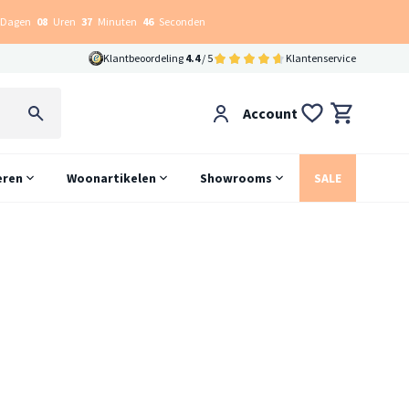
Dagen
08
Uren
37
Minuten
46
Seconden
Klantbeoordeling
4.4
/ 5
Klantenservice
Account
eren
Woonartikelen
Showrooms
SALE