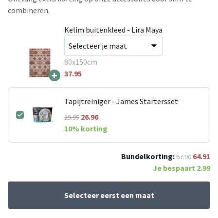
combineren.
Kelim buitenkleed - Lira Maya
80x150cm
+
37.95
Tapijtreiniger - James Startersset
26.96
29.95
10
% korting
Bundelkorting:
64.91
67.90
Je bespaart
2.99
Selecteer eerst een maat