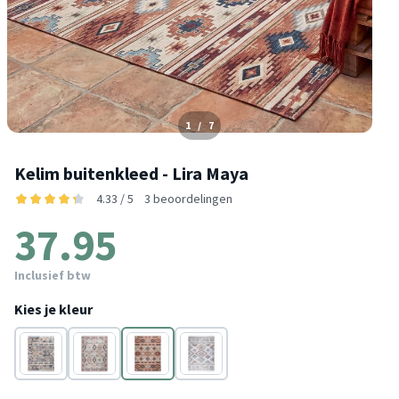
1
/
7
Kelim buitenkleed - Lira Maya
4.33 / 5
3 beoordelingen
37.95
Inclusief btw
Kies je kleur
Multicolor
Multicolor
Bruin
Multicolor