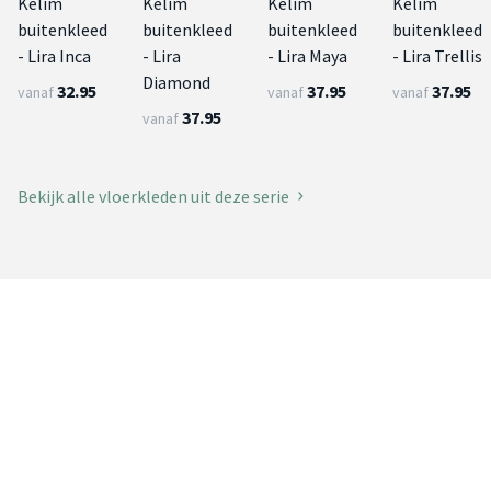
Kelim
Kelim
Kelim
Kelim
buitenkleed
buitenkleed
buitenkleed
buitenkleed
- Lira Inca
- Lira
- Lira Maya
- Lira Trellis
Diamond
32.95
37.95
37.95
vanaf
vanaf
vanaf
37.95
vanaf
Bekijk alle vloerkleden uit deze serie