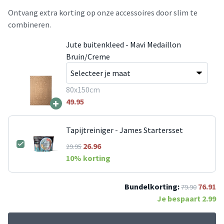
Ontvang extra korting op onze accessoires door slim te
combineren.
Jute buitenkleed - Mavi Medaillon
Bruin/Creme
80x150cm
+
49.95
Tapijtreiniger - James Startersset
26.96
29.95
10
% korting
Bundelkorting:
76.91
79.90
Je bespaart
2.99