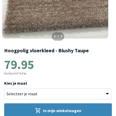
1
/
7
Hoogpolig vloerkleed - Blushy Taupe
79.95
Inclusief btw
Kies je maat
In mijn winkelwagen