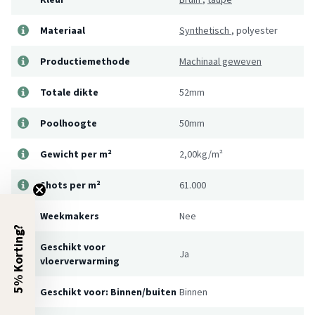
Materiaal
Synthetisch
,
polyester
Productiemethode
Machinaal geweven
Totale dikte
52mm
Poolhoogte
50mm
Gewicht per m²
2,00kg/m²
Shots per m²
61.000
Weekmakers
Nee
5% Korting?
Geschikt voor
Ja
vloerverwarming
Geschikt voor: Binnen/buiten
Binnen