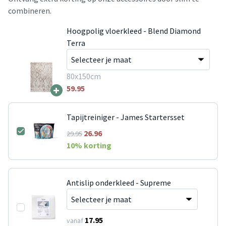
combineren.
Hoogpolig vloerkleed - Blend Diamond
Terra
80x150cm
+
59.95
Tapijtreiniger - James Startersset
26.96
29.95
10
% korting
Antislip onderkleed - Supreme
17.95
vanaf