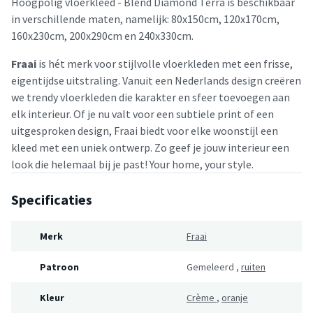
Hoogpolig vloerkleed - Blend Diamond Terra is beschikbaar
in verschillende maten, namelijk: 80x150cm, 120x170cm,
160x230cm, 200x290cm en 240x330cm.
Fraai
is hét merk voor stijlvolle vloerkleden met een frisse,
eigentijdse uitstraling. Vanuit een Nederlands design creëren
we trendy vloerkleden die karakter en sfeer toevoegen aan
elk interieur. Of je nu valt voor een subtiele print of een
uitgesproken design, Fraai biedt voor elke woonstijl een
kleed met een uniek ontwerp. Zo geef je jouw interieur een
look die helemaal bij je past! Your home, your style.
Specificaties
Merk
Fraai
Patroon
Gemeleerd
,
ruiten
Kleur
Crème
,
oranje