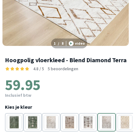
1
/
8
video
Hoogpolig vloerkleed - Blend Diamond Terra
4.8 / 5
5 beoordelingen
59.95
Inclusief btw
Kies je kleur
Groen
Groen
Beige
Beige
Oranje
Oranje
Crème