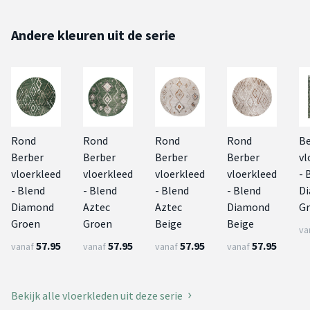
Andere kleuren uit de serie
Rond
Rond
Rond
Rond
Be
Berber
Berber
Berber
Berber
vl
vloerkleed
vloerkleed
vloerkleed
vloerkleed
- 
- Blend
- Blend
- Blend
- Blend
D
Diamond
Aztec
Aztec
Diamond
G
Groen
Groen
Beige
Beige
va
57.95
57.95
57.95
57.95
vanaf
vanaf
vanaf
vanaf
Bekijk alle vloerkleden uit deze serie