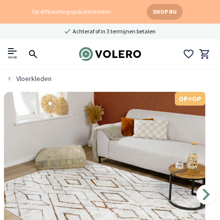
Tot 40% korting op buitenkleden
SHOP NU
Achteraf of in 3 termijnen betalen
menu
Vloerkleden
OP=OP