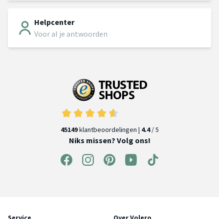
Helpcenter
Voor al je antwoorden
45149
klantbeoordelingen |
4.4
/ 5
Niks missen? Volg ons!
Service
Over Volero