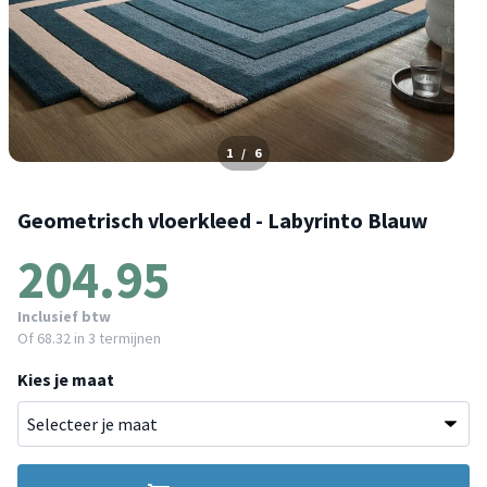
1
/
6
Geometrisch vloerkleed - Labyrinto Blauw
204.95
Inclusief btw
Of
68.32
in 3 termijnen
Kies je maat