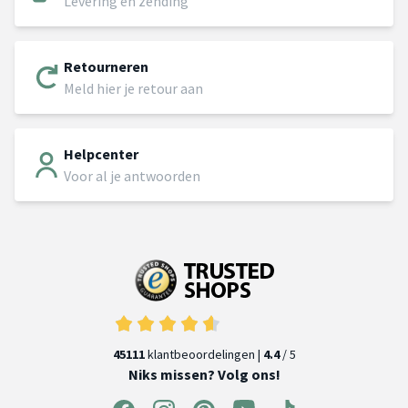
Levering en zending
Retourneren
Meld hier je retour aan
Helpcenter
Voor al je antwoorden
45111
klantbeoordelingen |
4.4
/ 5
Niks missen? Volg ons!