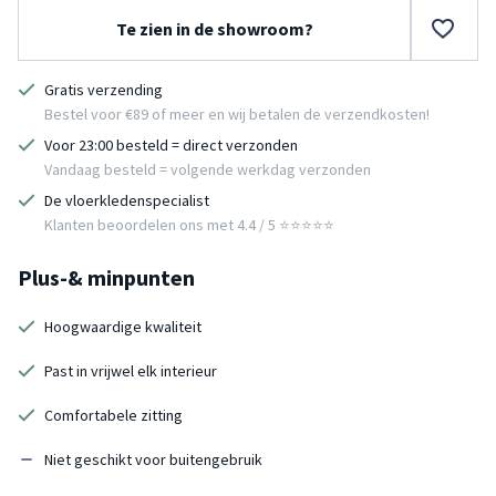
Te zien in de showroom?
Gratis verzending
Bestel voor €89 of meer en wij betalen de verzendkosten!
Voor 23:00 besteld = direct verzonden
Vandaag besteld = volgende werkdag verzonden
De vloerkledenspecialist
Klanten beoordelen ons met 4.4 / 5 ⭐⭐⭐⭐⭐
Plus-& minpunten
Hoogwaardige kwaliteit
Past in vrijwel elk interieur
Comfortabele zitting
Niet geschikt voor buitengebruik