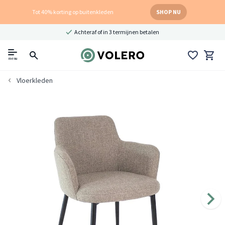
Tot 40% korting op buitenkleden
SHOP NU
Achteraf of in 3 termijnen betalen
menu
Vloerkleden