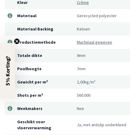
Kleur
Crème
Materiaal
Gerecycled polyester
Materiaal Backing
Katoen
Productiemethode
Machinaal geweven
Totale dikte
9mm
5% Korting?
Poolhoogte
7mm
Gewicht per m²
2,00kg/m²
Shots per m²
560.000
Weekmakers
Nee
Geschikt voor
Ja, met antislip onderkleed
vloerverwarming