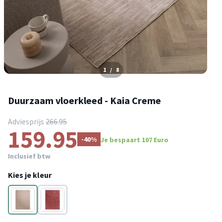
1
/
8
Duurzaam vloerkleed - Kaia Creme
Adviesprijs
266.95
159.95
-40%
Je bespaart 107 Euro
Inclusief btw
Kies je kleur
Crème
Rood