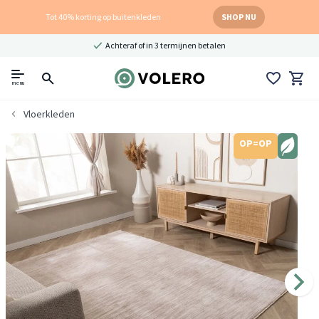
Tot 40% korting op buitenkleden
SHOP NU
Achteraf of in 3 termijnen betalen
menu
Vloerkleden
OP=OP