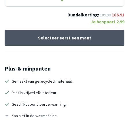
Bundelkorting:
186.91
189.90
Je bespaart
2.99
Selecteer eerst een maat
Plus-& minpunten
Gemaakt van gerecycled materiaal
Past in vrijwel elk interieur
Geschikt voor vloerverwarming
Kan niet in de wasmachine