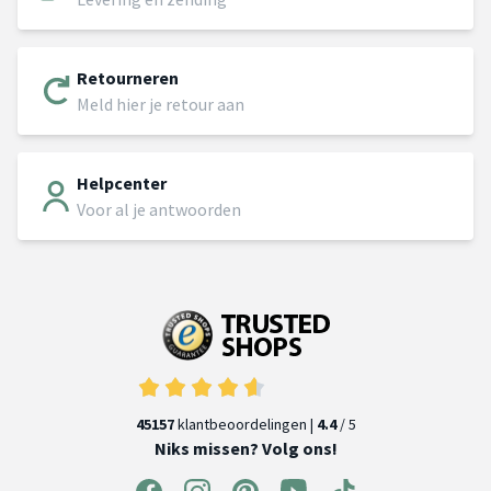
Retourneren
Meld hier je retour aan
Helpcenter
Voor al je antwoorden
45157
klantbeoordelingen |
4.4
/ 5
Niks missen? Volg ons!