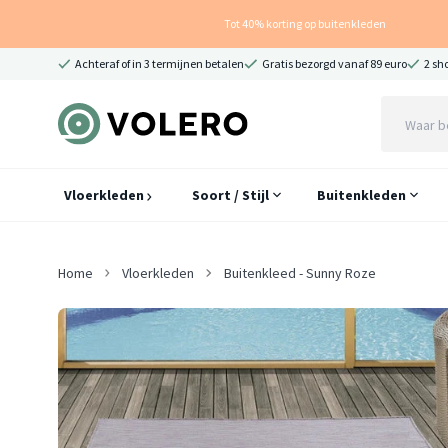
Tot 40% korting op buitenkleden
Achteraf of in 3 termijnen betalen
Gratis bezorgd vanaf 89 euro
2 sh
Vloerkleden
Soort / Stijl
Buitenkleden
Home
Vloerkleden
Buitenkleed - Sunny Roze