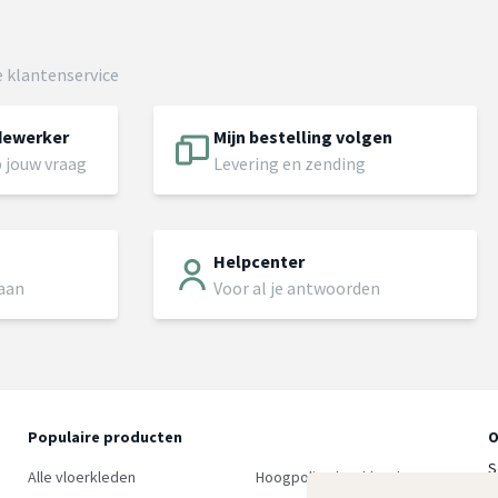
 klantenservice
dewerker
Mijn bestelling volgen
 jouw vraag
Levering en zending
Helpcenter
 aan
Voor al je antwoorden
Populaire producten
O
S
Alle vloerkleden
Hoogpolig vloerkleed
w