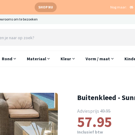
SHOP NU
Nog maar:
05
owrooms om te bezoeken
Rond
Materiaal
Kleur
Vorm / maat
Kind
Buitenkleed - Sun
Adviesprijs
49.95
57.95
Inclusief btw