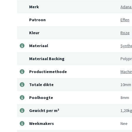
Merk
Adana
Patroon
Effen
Kleur
Roze
Materiaal
Synthe
Materiaal Backing
Polyp
Productiemethode
Machi
Totale dikte
10mm
Poolhoogte
8mm
Gewicht per m²
1,20k
Weekmakers
Nee