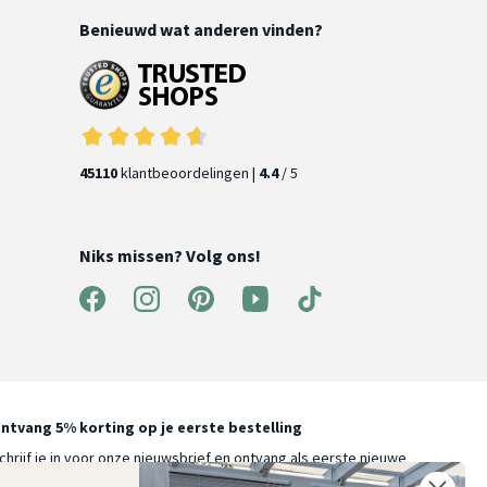
Benieuwd wat anderen vinden?
45110
klantbeoordelingen |
4.4
/ 5
Niks missen? Volg ons!
ntvang 5% korting op je eerste bestelling
chrijf je in voor onze nieuwsbrief en ontvang als eerste nieuwe
ooninspiratie, collecties en aanbiedingen