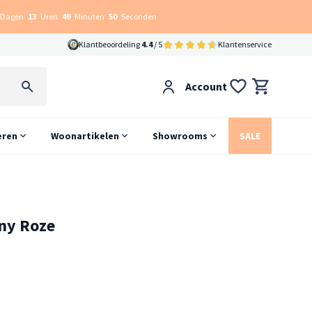
Dagen
13
Uren
49
Minuten
50
Seconden
Klantbeoordeling
4.4
/ 5
Klantenservice
Account
eren
Woonartikelen
Showrooms
SALE
ny Roze