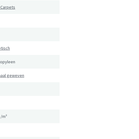
 Carpets
tisch
ropyleen
naal geweven
g/m²