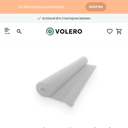
Tot 40% korting op buitenkleden
SHOP NU
Achteraf of in 3 termijnen betalen
menu