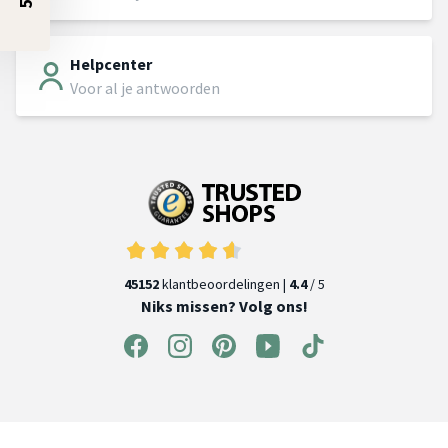
Helpcenter
Voor al je antwoorden
45152
klantbeoordelingen |
4.4
/ 5
Niks missen? Volg ons!