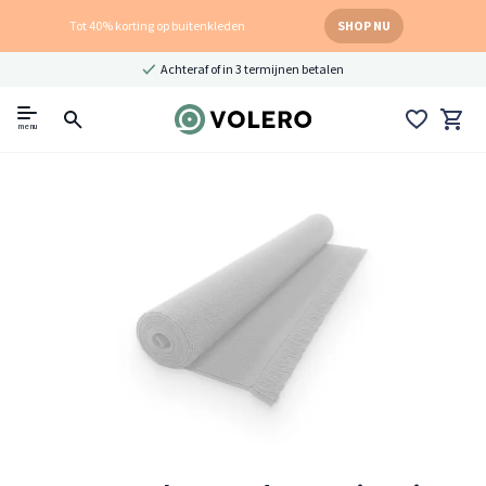
Tot 40% korting op buitenkleden
SHOP NU
Achteraf of in 3 termijnen betalen
menu