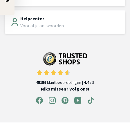
Helpcenter
Voor al je antwoorden
45159
klantbeoordelingen |
4.4
/ 5
Niks missen? Volg ons!