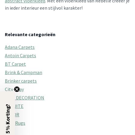
abstract vloerkleed
. Met een vloerkleed van Rebelle creëer je
in ieder interieur een stijlvol karakter!
Relevante categorieën
Adana Carpets
Antoin Carpets
BT Carpet
Brink & Campman
Brinker carpets
City-Play
ELLE DECORATION
ENSUITE
5% Korting?
FLOOR
Flair Rugs
Fraai