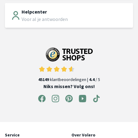
Helpcenter
Voor al je antwoorden
45149
klantbeoordelingen |
4.4
/ 5
Niks missen? Volg ons!
Service
Over Volero