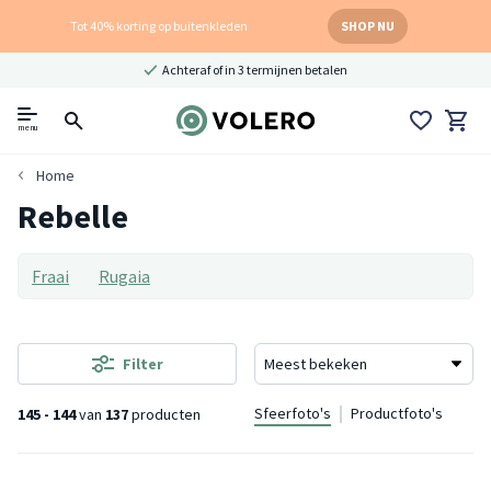
Tot 40% korting op buitenkleden
SHOP NU
Achteraf of in 3 termijnen betalen
menu
Home
Rebelle
Fraai
Rugaia
Filter
Sfeerfoto's
Productfoto's
145 - 144
van
137
producten