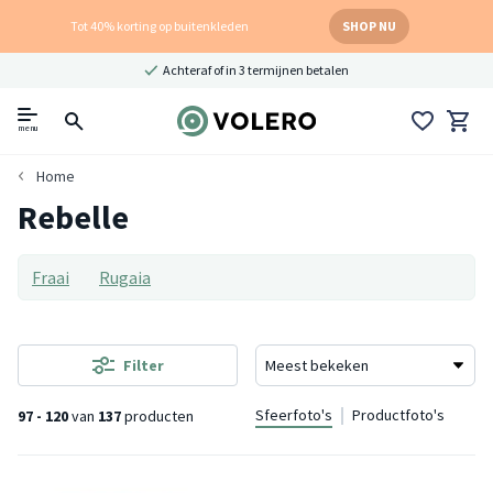
Tot 40% korting op buitenkleden
SHOP NU
Achteraf of in 3 termijnen betalen
menu
Home
Rebelle
Fraai
Rugaia
Filter
Sfeerfoto's
Productfoto's
97 - 120
van
137
producten