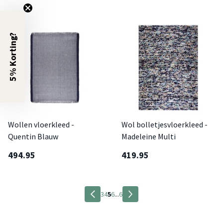
5% Korting?
Wollen vloerkleed -
Wol bolletjesvloerkleed -
Quentin Blauw
Madeleine Multi
494.95
419.95
3
4
5
6
...
6