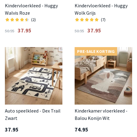
Kindervloerkleed - Huggy
Kindervloerkleed - Huggy
Walvis Roze
Wolk Grijs
(2)
(7)
37.95
37.95
50.95
50.95
PRE-SALE KORTING
Auto speelkleed - Dex Trail
Kinderkamer vloerkleed -
Zwart
Balou Konijn Wit
37.95
74.95