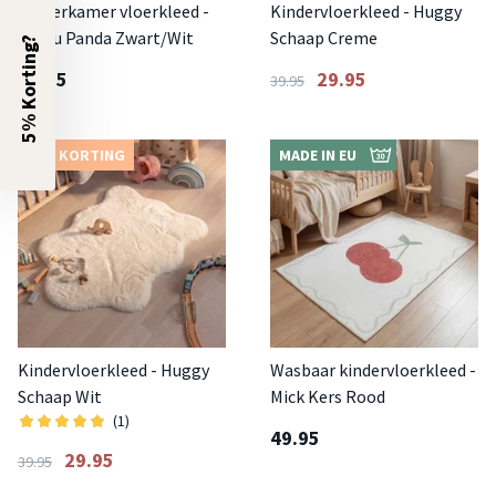
Kinderkamer vloerkleed -
Kindervloerkleed - Huggy
Balou Panda Zwart/Wit
Schaap Creme
5% Korting?
74.95
29.95
39.95
25% KORTING
MADE IN EU
Kindervloerkleed - Huggy
Wasbaar kindervloerkleed -
Schaap Wit
Mick Kers Rood
(1)
49.95
29.95
39.95