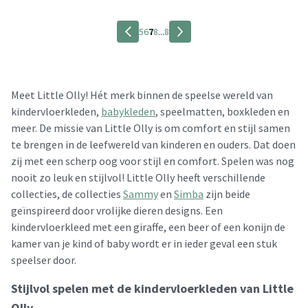
5
6
7
8
...
8
Meet Little Olly! Hét merk binnen de speelse wereld van
kindervloerkleden,
babykleden
, speelmatten, boxkleden en
meer. De missie van Little Olly is om comfort en stijl samen
te brengen in de leefwereld van kinderen en ouders. Dat doen
zij met een scherp oog voor stijl en comfort. Spelen was nog
nooit zo leuk en stijlvol! Little Olly heeft verschillende
collecties, de collecties
Sammy
en
Simba
zijn beide
geïnspireerd door vrolijke dieren designs. Een
kindervloerkleed met een giraffe, een beer of een konijn de
kamer van je kind of baby wordt er in ieder geval een stuk
speelser door.
Stijlvol spelen met de kindervloerkleden van Little
Olly