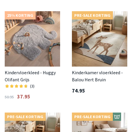
25% KORTING
PRE-SALE KORTING
Kindervloerkleed - Huggy
Kinderkamer vloerkleed -
Olifant Grijs
Balou Hert Bruin
(3)
74.95
37.95
50.95
PRE-SALE KORTING
PRE-SALE KORTING