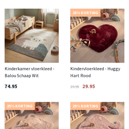
25% KORTING
Kinderkamer vloerkleed -
Kindervloerkleed - Huggy
Balou Schaap Wit
Hart Rood
74.95
29.95
39.95
25% KORTING
25% KORTING