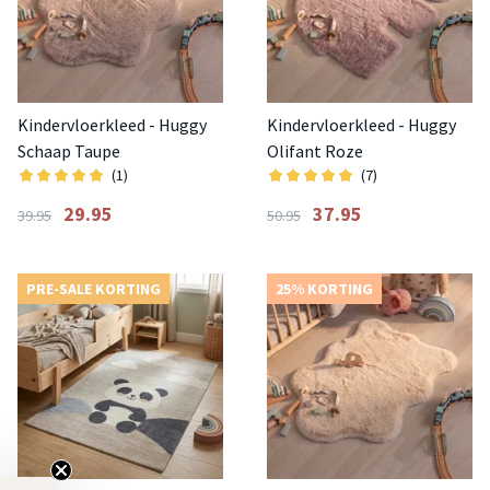
Kindervloerkleed - Huggy
Kindervloerkleed - Huggy
Schaap Taupe
Olifant Roze
(1)
(7)
29.95
37.95
39.95
50.95
PRE-SALE KORTING
25% KORTING