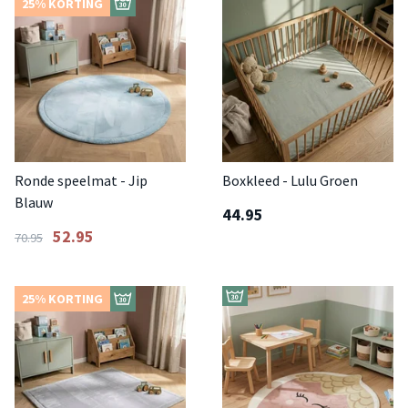
25% KORTING
Ronde speelmat - Jip
Boxkleed - Lulu Groen
Blauw
44.95
52.95
70.95
25% KORTING