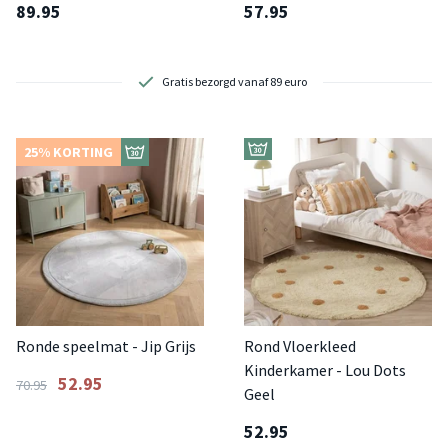
89.95
57.95
2 showrooms om te bezoeken
25% KORTING
Ronde speelmat - Jip Grijs
Rond Vloerkleed
Kinderkamer - Lou Dots
52.95
70.95
Geel
52.95