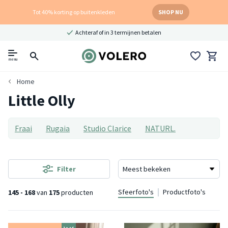
Tot 40% korting op buitenkleden
SHOP NU
Achteraf of in 3 termijnen betalen
menu
Home
Little Olly
Fraai
Rugaia
Studio Clarice
NATURL.
Filter
Sfeerfoto's
Productfoto's
145 - 168
van
175
producten