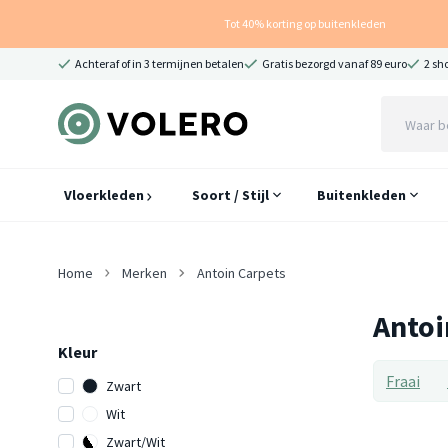
Tot 40% korting op buitenkleden
Achteraf of in 3 termijnen betalen
Gratis bezorgd vanaf 89 euro
2 sh
Vloerkleden
Soort / Stijl
Buitenkleden
Home
Merken
Antoin Carpets
Antoi
Kleur
Fraai
Zwart
Wit
Zwart/Wit