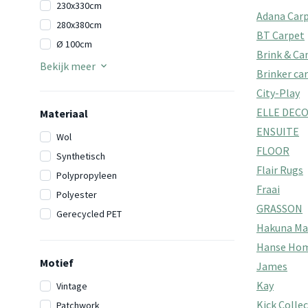
230x330cm
Adana Car
280x380cm
BT Carpet
Ø 100cm
Brink & C
Bekijk meer
Brinker ca
City-Play
ELLE DEC
Materiaal
ENSUITE
Wol
FLOOR
Synthetisch
Flair Rugs
Polypropyleen
Fraai
Polyester
GRASSON
Gerecycled PET
Hakuna Ma
Hanse Ho
Motief
James
Kay
Vintage
Kick Colle
Patchwork