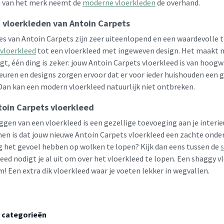
 van het merk neemt de
moderne vloerkleden
de overhand.
t vloerkleden van Antoin Carpets
ies van Antoin Carpets zijn zeer uiteenlopend en een waardevolle
vloerkleed
tot een vloerkleed met ingeweven design. Het maakt nie
gt, één ding is zeker: jouw Antoin Carpets vloerkleed is van hoogw
euren en designs zorgen ervoor dat er voor ieder huishouden een ge
 Dan kan een modern vloerkleed natuurlijk niet ontbreken.
toin Carpets vloerkleed
gen van een vloerkleed is een gezellige toevoeging aan je interieu
 is dat jouw nieuwe Antoin Carpets vloerkleed een zachte ondergr
aag het gevoel hebben op wolken te lopen? Kijk dan eens tussen de
leed nodigt je al uit om over het vloerkleed te lopen. Een shaggy
! Een extra dik vloerkleed waar je voeten lekker in wegvallen.
 categorieën