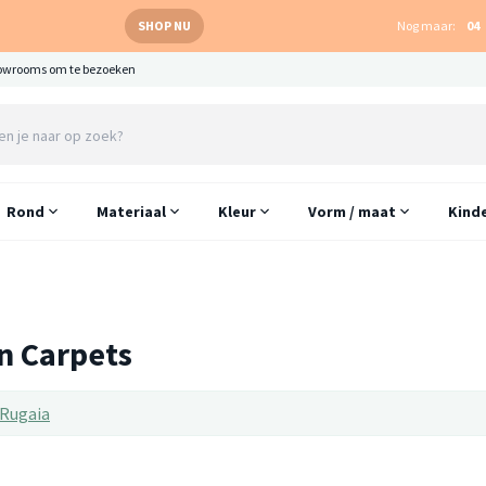
SHOP NU
Nog maar:
04
owrooms om te bezoeken
Rond
Materiaal
Kleur
Vorm / maat
Kind
n Carpets
Rugaia