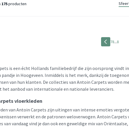
Sfeer
n
175
producten
7
8
...
8
ets is een écht Hollands familiebedrijf die zijn oorsprong vindt i
in pandje in Hoogeveen. Inmiddels is het merk, dankzij de toegenom
nsen van hun klanten. De collecties van Antoin Carpets worden m
t het aanbod van internationale en nationale leveranciers.
arpets vloerkleden
den van Antoin Carpets zijn uitingen van intense emoties vergoten
kenissen verwerkt en de patronen weloverwogen. Antoin Carpets v
ies van vandaag vind je dan ook een geweldige mix van Oriëntaalse