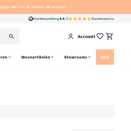
Dagen
06
Uren
35
Minuten
18
Seconden
Klantbeoordeling
4.4
/ 5
Klantenservice
Account
eren
Woonartikelen
Showrooms
SALE