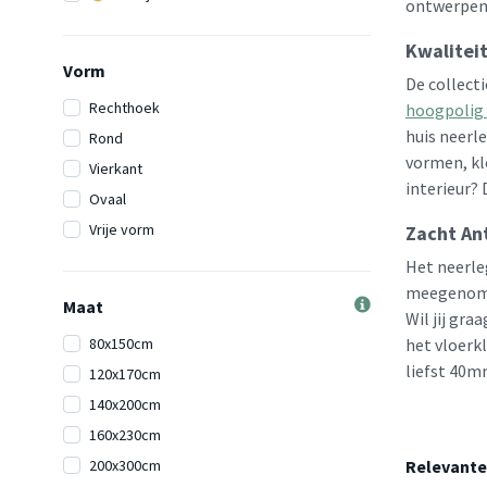
ontwerpen
Kwalitei
Vorm
De collect
Rechthoek
hoogpolig 
huis neerle
Rond
vormen, kl
Vierkant
interieur?
Ovaal
Vrije vorm
Zacht An
Het neerleg
meegenomen
Maat
Wil jij gr
80x150cm
het vloerk
liefst 40mm
120x170cm
140x200cm
160x230cm
200x300cm
Relevante