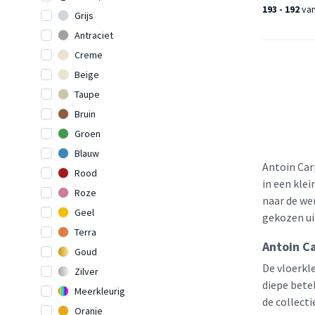
193 - 192
va
Grijs
Antraciet
Creme
Beige
Taupe
Bruin
Groen
Blauw
Antoin Carp
Rood
in een kle
Roze
naar de we
Geel
gekozen ui
Terra
Antoin C
Goud
De vloerkle
Zilver
diepe bete
Meerkleurig
de collect
Oranje