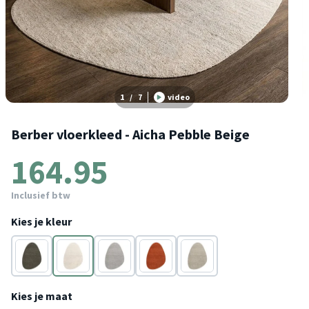
1
/
7
video
Berber vloerkleed - Aicha Pebble Beige
164.95
Inclusief btw
Kies je kleur
Donkergroen
Beige
Grijs
Terracotta
Taupe
Kies je maat