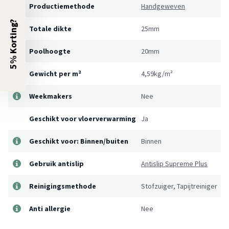
Productiemethode
Handgeweven
5% Korting?
Totale dikte
25mm
Poolhoogte
20mm
Gewicht per m²
4,59kg/m²
Weekmakers
Nee
Geschikt voor vloerverwarming
Ja
Geschikt voor: Binnen/buiten
Binnen
Gebruik antislip
Antislip Supreme Plus
Reinigingsmethode
Stofzuiger, Tapijtreiniger
Anti allergie
Nee