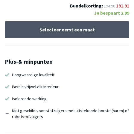
Bundelkorting:
191.91
194.90
Je bespaart
2.99
Selecteer eerst een maat
Plus-& minpunten
Hoogwaardige kwaliteit
Past in vrijwel elk interieur
Isolerende werking
Niet geschikt voor stofzuigers met uitstekende borstel(haren) of
robotstofzuigers