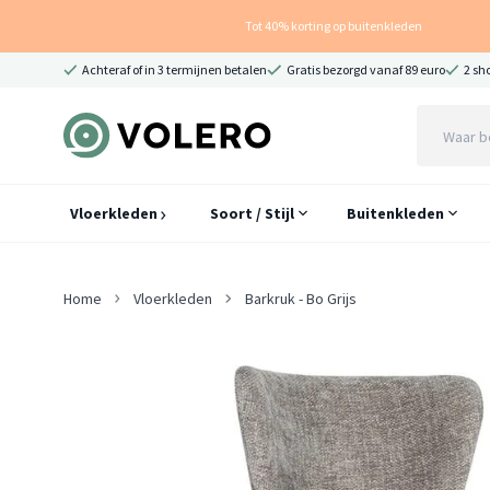
Tot 40% korting op buitenkleden
Achteraf of in 3 termijnen betalen
Gratis bezorgd vanaf 89 euro
2 sh
Vloerkleden
Soort / Stijl
Buitenkleden
Home
Vloerkleden
Barkruk - Bo Grijs