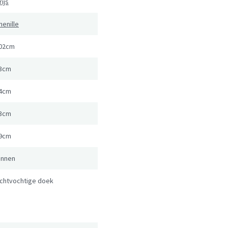
rijs
henille
02cm
3cm
4cm
3cm
9cm
innen
ichtvochtige doek