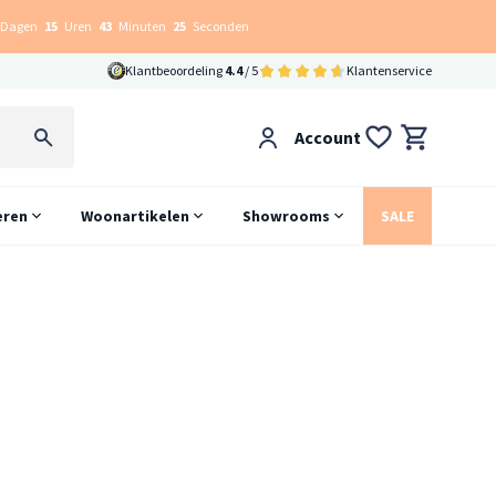
Dagen
15
Uren
43
Minuten
24
Seconden
Klantbeoordeling
4.4
/ 5
Klantenservice
Account
eren
Woonartikelen
Showrooms
SALE