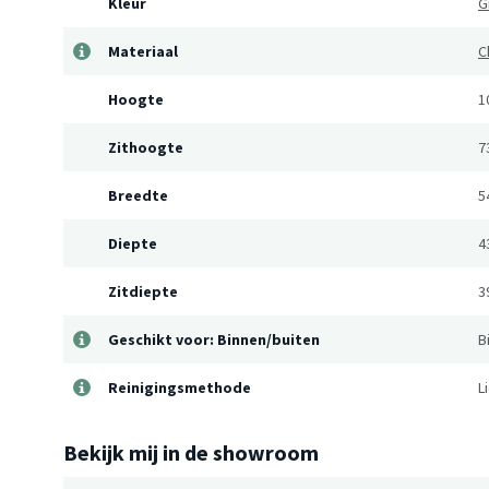
Kleur
G
Materiaal
C
Hoogte
1
Zithoogte
7
Breedte
5
Diepte
4
Zitdiepte
3
Geschikt voor: Binnen/buiten
B
Reinigingsmethode
L
Bekijk mij in de showroom