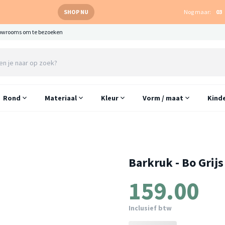
SHOP NU
Nog maar:
03
owrooms om te bezoeken
Rond
Materiaal
Kleur
Vorm / maat
Kind
Barkruk - Bo Grijs
159.00
Inclusief btw