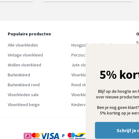
Populaire producten
O
S
Alle vloerkleden
Hoogpolig vloerkleed
w
Vintage vloerkleed
Perzisch tapijt
Wollen vloerkleed
Jute vloerkleed
5% kor
Buitenkleed
Vloerkleed groen
Buitenkleed rond
Rond vloerkleed
Blijf op de hoogte en 
Vloerkleden sale
Vloerkleden outlet
over nieuwe producten
Vloerkleed beige
Kindervloerkleden
Ben je nog geen klant?
5% korting op je eers
Schrijf je 