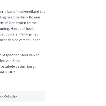
n je bar of keukeneiland toe
ding heeft barkruk Bo een
erieur! Het stalen frame
euning. Hierdoor heeft
el borrelen! Vind je het
neer dan de verschillende
e ontspannen sfeer van de
len van Kick.
fortabele design jou al
hat’s KICK!
ick Collection