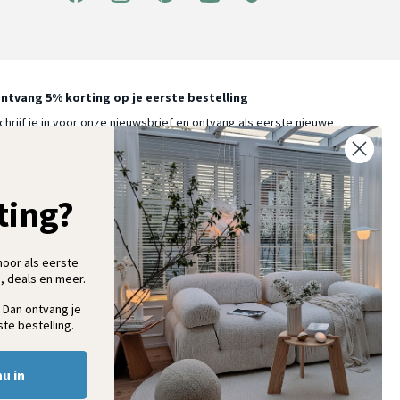
ntvang 5% korting op je eerste bestelling
chrijf je in voor onze nieuwsbrief en ontvang als eerste nieuwe
ooninspiratie, collecties en aanbiedingen
ting?
Aanmelden
hoor als eerste
, deals en meer.
 Dan ontvang je
te bestelling.
nu in