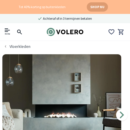
Tot 40% korting op buitenkleden
SHOP NU
Achteraf of in 3 termijnen betalen
menu
Vloerkleden