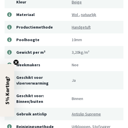
Kleur
Beige
Materiaal
Wol
,
natuurlijk
Productiemethode
Handgetuft
Poolhoogte
10mm
Gewicht per m²
3,20kg/m²
Weekmakers
Nee
Geschikt voor
5% Korting?
Ja
vloerverwarming
Geschikt voor:
Binnen
Binnen/buiten
Gebruik antislip
Antislip Supreme
Reinigingsmethode
Uitkloppen, Stofzuiger